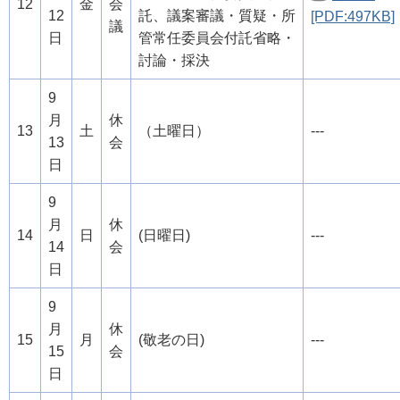
12
金
会
12
託、議案審議・質疑・所
[PDF:497KB]
議
日
管常任委員会付託省略・
討論・採決
9
月
休
13
土
（土曜日）
---
13
会
日
9
月
休
14
日
(日曜日)
---
14
会
日
9
月
休
15
月
(敬老の日)
---
15
会
日