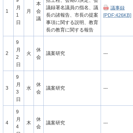
9
括上程、会期の決定、会
本
月
議録署名議員の指名、議
議事録
1
月
会
1
長の諸報告、市長の提案
[PDF:426KB]
議
日
事項に関する説明、教育
長の教育に関する報告
9
月
休
2
火
議案研究
---
2
会
日
9
月
休
3
水
議案研究
---
3
会
日
9
月
休
4
木
議案研究
---
4
会