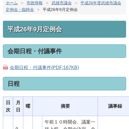
ホーム
>
市政情報
>
武雄市議会
>
平成26年度武雄市議会
定例会・臨時会
>
平成26年9月定例会
平成26年9月定例会
会期日程・付議事件
会期日程・付議事件(PDF:167KB)
日程
日
月
曜
摘要
議事録
次
日
午前１０時開会、議案一