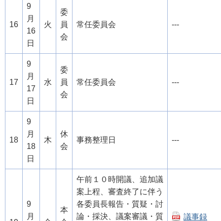
9
委
月
16
火
員
常任委員会
---
16
会
日
9
委
月
17
水
員
常任委員会
---
17
会
日
9
月
休
18
木
事務整理日
---
18
会
日
午前１０時開議、追加議
案上程、審査終了に伴う
9
各委員長報告・質疑・討
本
月
論・採決、議案審議・質
議事録