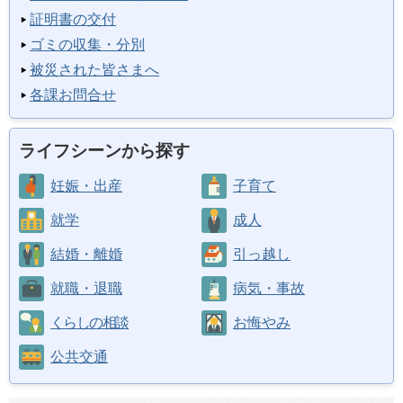
証明書の交付
ゴミの収集・分別
被災された皆さまへ
各課お問合せ
ライフシーンから探す
妊娠・出産
子育て
就学
成人
結婚・離婚
引っ越し
就職・退職
病気・事故
くらしの相談
お悔やみ
公共交通