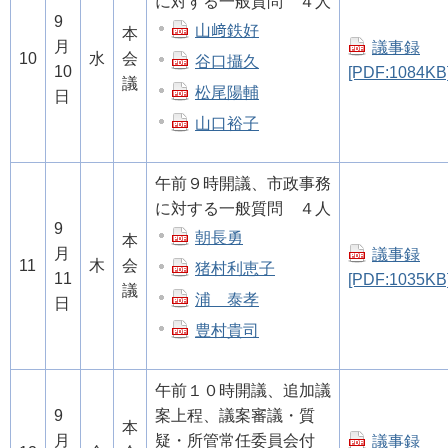
に対する一般質問 ４人
9
山﨑鉄好
本
月
議事録
10
水
会
谷口攝久
10
[PDF:1084KB
議
松尾陽輔
日
山口裕子
午前９時開議、市政事務
に対する一般質問 ４人
9
朝長勇
本
月
議事録
11
木
会
猪村利恵子
11
[PDF:1035KB
議
浦 泰孝
日
豊村貴司
午前１０時開議、追加議
9
案上程、議案審議・質
本
月
疑・所管常任委員会付
議事録