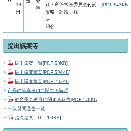
19
金
会
19
疑・所管常任委員会付託
[PDF:643KB]
議
日
省略・討論・採
決
閉会
提出議案等
提出議案一覧[PDF:58KB]
提出議案概要[PDF:594KB]
提出議案概要[PDF:733KB]
市長の提案事項に関する説明
教育長の教育に関する報告[PDF:578KB]
一般質問通告一覧
議決結果[PDF:204KB]