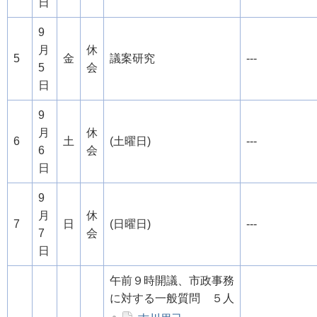
日
9
月
休
5
金
議案研究
---
5
会
日
9
月
休
6
土
(土曜日)
---
6
会
日
9
月
休
7
日
(日曜日)
---
7
会
日
午前９時開議、市政事務
に対する一般質問 ５人