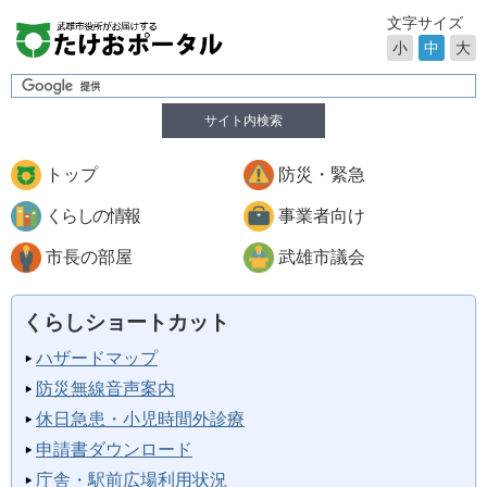
文字サイズ
小
中
大
サイト内検索
トップ
防災・緊急
くらしの情報
事業者向け
市長の部屋
武雄市議会
くらしショートカット
ハザードマップ
防災無線音声案内
休日急患・小児時間外診療
申請書ダウンロード
庁舎・駅前広場利用状況