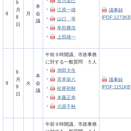
吉川里己
9
本
江原一雄
月
議事録
8
月
会
8
[PDF:1273KB
山口 等
議
日
牟田勝浩
上田雄一
午前９時開議、市政事務
に対する一般質問 ５人
池田大生
9
本
宮本栄八
月
議事録
9
火
会
9
[PDF:1151KB
松尾初秋
議
日
末藤正幸
川原千秋
午前９時開議、市政事務