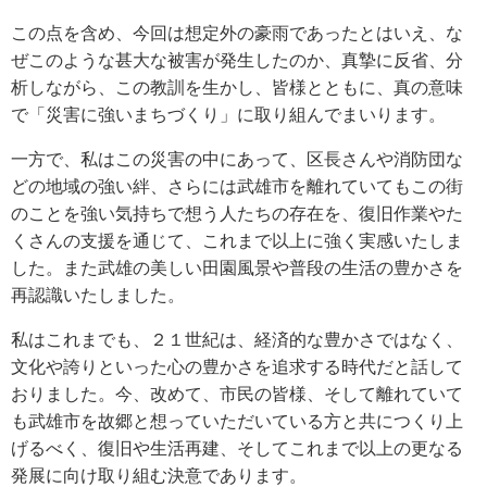
この点を含め、今回は想定外の豪雨であったとはいえ、な
ぜこのような甚大な被害が発生したのか、真摯に反省、分
析しながら、この教訓を生かし、皆様とともに、真の意味
で「災害に強いまちづくり」に取り組んでまいります。
一方で、私はこの災害の中にあって、区長さんや消防団な
どの地域の強い絆、さらには武雄市を離れていてもこの街
のことを強い気持ちで想う人たちの存在を、復旧作業やた
くさんの支援を通じて、これまで以上に強く実感いたしま
した。また武雄の美しい田園風景や普段の生活の豊かさを
再認識いたしました。
私はこれまでも、２１世紀は、経済的な豊かさではなく、
文化や誇りといった心の豊かさを追求する時代だと話して
おりました。今、改めて、市民の皆様、そして離れていて
も武雄市を故郷と想っていただいている方と共につくり上
げるべく、復旧や生活再建、そしてこれまで以上の更なる
発展に向け取り組む決意であります。