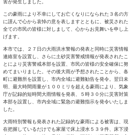
害が発生しました。
この豪雨により不幸にしてお亡くなりになられた３名の方
に謹んで心から哀悼の意を表しますとともに、被災された
全ての市民の皆様に対しまして、心からお見舞いを申し上
げます。
本市では、２７日の大雨洪水警報の発表と同時に災害情報
連絡室を設置し、さらに土砂災害警戒情報が発表されたこ
とにより災害警戒本部を設置、市民の皆様の安全確保に努
めてまいりました。その後大雨が予想されたことから、各
町に避難所を設置し、市内全域に避難勧告を発令。翌日未
明、最大時間雨量が１００ミリを超える豪雨により、気象
庁が記録的短時間大雨情報を発表、５時３０分に災害対策
本部を設置し、市内全域に緊急の避難指示を発令いたしま
した。
大雨特別警報も発表された記録的な豪雨による被害は、現
在把握しているだけでも家屋で床上浸水５３９件、床下浸