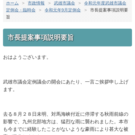
ホーム
>
市政情報
>
武雄市議会
>
令和元年度武雄市議会
定例会・臨時会
>
令和元年9月定例会
>
市長提案事項説明要
旨
市長提案事項説明要旨
おはようございます。
武雄市議会定例議会の開会にあたり、一言ご挨拶申し上げ
ます。
去る８月２８日未明、対馬海峡付近に停滞する秋雨前線の
影響で、九州北部地方は、猛烈な雨に襲われました。本市
も今までに経験したことがないような豪雨により甚大な被