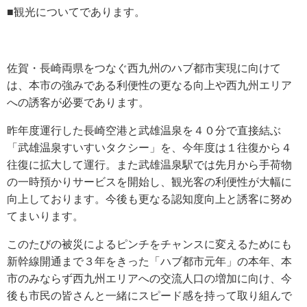
■観光についてであります。
佐賀・長崎両県をつなぐ西九州のハブ都市実現に向けて
は、本市の強みである利便性の更なる向上や西九州エリア
への誘客が必要であります。
昨年度運行した長崎空港と武雄温泉を４０分で直接結ぶ
「武雄温泉すいすいタクシー」を、今年度は１往復から４
往復に拡大して運行。また武雄温泉駅では先月から手荷物
の一時預かりサービスを開始し、観光客の利便性が大幅に
向上しております。今後も更なる認知度向上と誘客に努め
てまいります。
このたびの被災によるピンチをチャンスに変えるためにも
新幹線開通まで３年をきった「ハブ都市元年」の本年、本
市のみならず西九州エリアへの交流人口の増加に向け、今
後も市民の皆さんと一緒にスピード感を持って取り組んで