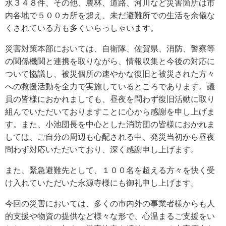
水３４８件、その他、農林、道路、河川など災害箇所は市
内各地で５００カ所を超え、未だ避難所での生活を余儀な
くされている方も多くいらっしゃいます。
災害対策本部においては、自衛隊、佐賀県、消防、警察等
の関係機関と連携を取りながら、情報収集と今後の対応に
ついて協議し、被災個所の速やかな復旧と被災された方々
への救援活動を全力で実施しているところであります。議
員の皆様におかれましても、昼夜を問わず復旧活動に取り
組んでいただいておりますことに心から感謝を申し上げま
す。また、小池団長を中心とした消防団の皆様におかれま
しては、ご自分の周辺も心配される中、発災当初から昼夜
問わず対応いただいており、深く感謝申し上げます。
また、緊急避難先として、１００名を超える方々を快く受
け入れていただいた永源寺様にも御礼申し上げます。
今回の災害においては、多くの市内外の事業者様からも人
的支援や物資の提供など様々な形で、心温まるご支援をい