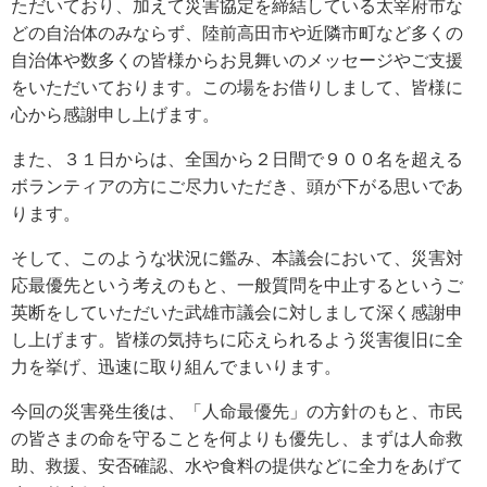
ただいており、加えて災害協定を締結している太宰府市な
どの自治体のみならず、陸前高田市や近隣市町など多くの
自治体や数多くの皆様からお見舞いのメッセージやご支援
をいただいております。この場をお借りしまして、皆様に
心から感謝申し上げます。
また、３１日からは、全国から２日間で９００名を超える
ボランティアの方にご尽力いただき、頭が下がる思いであ
ります。
そして、このような状況に鑑み、本議会において、災害対
応最優先という考えのもと、一般質問を中止するというご
英断をしていただいた武雄市議会に対しまして深く感謝申
し上げます。皆様の気持ちに応えられるよう災害復旧に全
力を挙げ、迅速に取り組んでまいります。
今回の災害発生後は、「人命最優先」の方針のもと、市民
の皆さまの命を守ることを何よりも優先し、まずは人命救
助、救援、安否確認、水や食料の提供などに全力をあげて