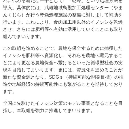
れに代わる新たな一手として、「乾燥」という処理方法を
導入。具体的には、武雄地域鳥獣加工処理センター（やま
んくじら）が行う乾燥処理施設の整備に対しまして補助を
行います。これにより、食肉加工用以外のイノシシを乾燥
させ、さらには肥料等へ有効に活用していくことにも取り
組んでまいります。
この取組を進めることで、農地を保全するために捕獲した
イノシシを肥料等へ資源化し、それらを農地へ還元するこ
とにより更なる農地保全へ繋げるといった循環型社会の実
現を目指してまいります。更には、資源化を進めることが
新たな資金源となり、SDGｓ（持続可能な開発目標）の推
進や地域経済の持続可能性にも繋がることを期待しており
ます。
全国に先駆けたイノシシ対策のモデル事業となることを目
指し、本取組を強力に推進してまいります。