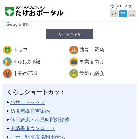
文字サイズ
小
中
大
サイト内検索
トップ
防災・緊急
くらしの情報
事業者向け
市長の部屋
武雄市議会
くらしショートカット
ハザードマップ
防災無線音声案内
休日急患・小児時間外診療
申請書ダウンロード
庁舎・駅前広場利用状況