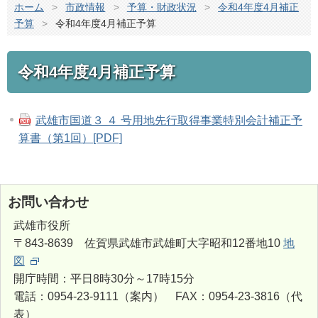
ホーム
>
市政情報
>
予算・財政状況
>
令和4年度4月補正
予算
>
令和4年度4月補正予算
令和4年度4月補正予算
武雄市国道３ ４ 号用地先行取得事業特別会計補正予
算書（第1回）[PDF]
お問い合わせ
武雄市役所
〒843-8639 佐賀県武雄市武雄町大字昭和12番地10
地
図
開庁時間：平日8時30分～17時15分
電話：0954-23-9111（案内） FAX：0954-23-3816（代
表）