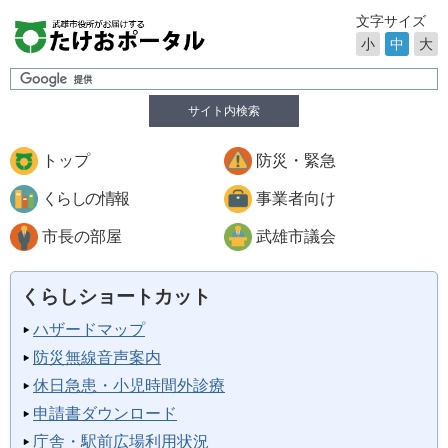
文字サイズ
小
中
大
サイト内検索
トップ
防災・緊急
くらしの情報
事業者向け
市長の部屋
武雄市議会
くらしショートカット
ハザードマップ
防災無線音声案内
休日急患・小児時間外診療
申請書ダウンロード
庁舎・駅前広場利用状況