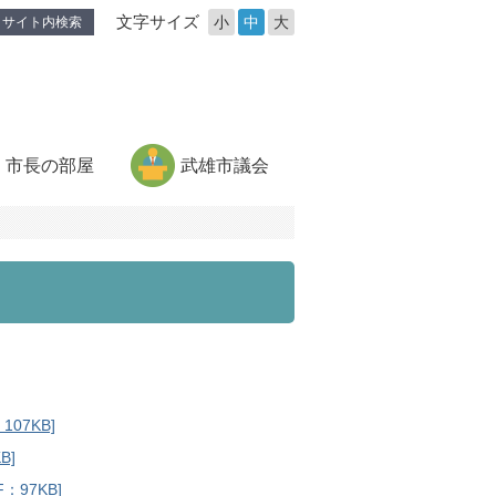
文字サイズ
小
中
大
サイト内検索
市長の部屋
武雄市議会
07KB]
B]
97KB]