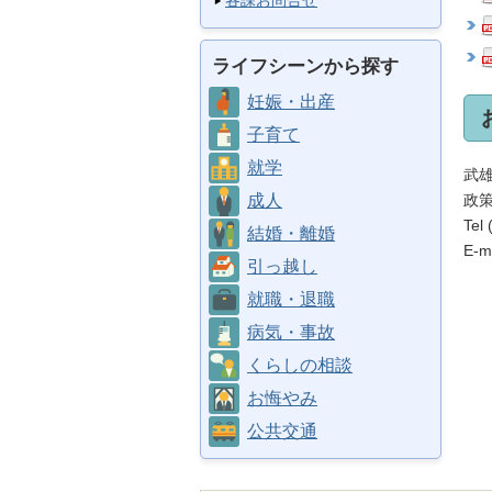
各課お問合せ
ライフシーンから探す
妊娠・出産
子育て
就学
武
政
成人
Tel
結婚・離婚
E-ma
引っ越し
就職・退職
病気・事故
くらしの相談
お悔やみ
公共交通