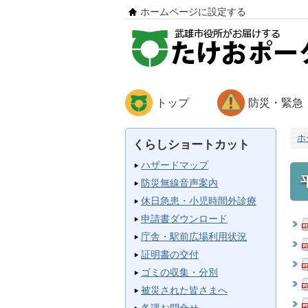
ホームページに設定する
トップ
防災・緊急
ホ
くらしショートカット
ハザードマップ
防災無線音声案内
休日急患・小児時間外診療
申請書ダウンロード
庁舎・駅前広場利用状況
証明書の交付
ゴミの収集・分別
被災された皆さまへ