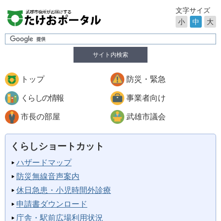
文字サイズ
小
中
大
サイト内検索
トップ
防災・緊急
くらしの情報
事業者向け
市長の部屋
武雄市議会
くらしショートカット
ハザードマップ
防災無線音声案内
休日急患・小児時間外診療
申請書ダウンロード
庁舎・駅前広場利用状況