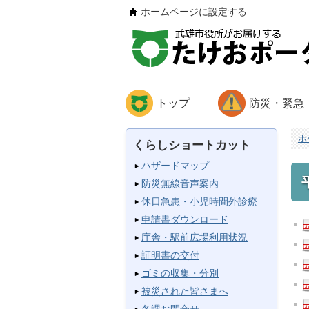
ホームページに設定する
トップ
防災・緊急
ホ
くらしショートカット
ハザードマップ
防災無線音声案内
休日急患・小児時間外診療
申請書ダウンロード
庁舎・駅前広場利用状況
証明書の交付
ゴミの収集・分別
被災された皆さまへ