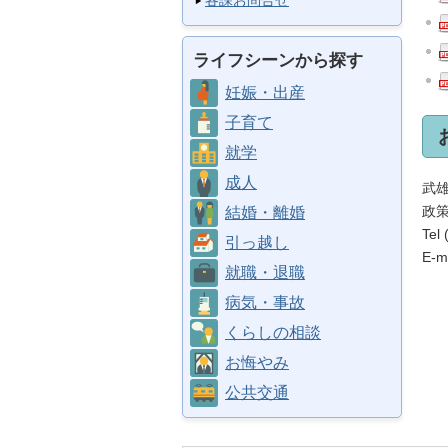
各課お問合せ
ライフシーンから探す
妊娠・出産
子育て
就学
成人
武
政
結婚・離婚
Tel
引っ越し
E-ma
就職・退職
病気・事故
くらしの相談
お悔やみ
公共交通