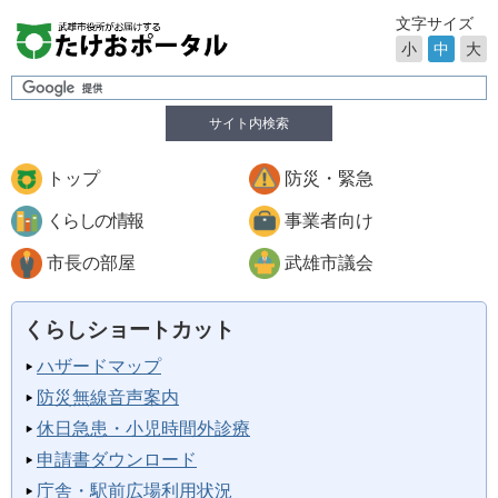
文字サイズ
小
中
大
サイト内検索
トップ
防災・緊急
くらしの情報
事業者向け
市長の部屋
武雄市議会
くらしショートカット
ハザードマップ
防災無線音声案内
休日急患・小児時間外診療
申請書ダウンロード
庁舎・駅前広場利用状況