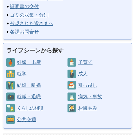
証明書の交付
ゴミの収集・分別
被災された皆さまへ
各課お問合せ
ライフシーンから探す
妊娠・出産
子育て
就学
成人
結婚・離婚
引っ越し
就職・退職
病気・事故
くらしの相談
お悔やみ
公共交通