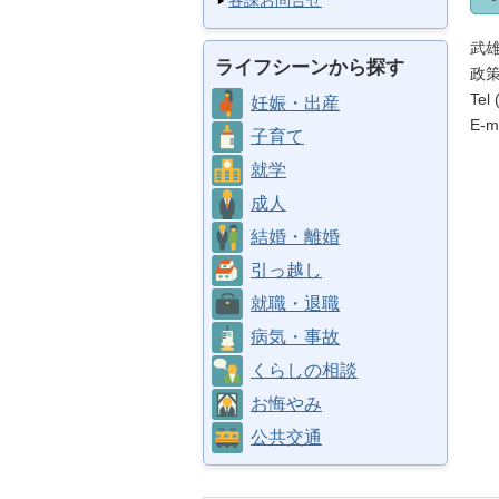
各課お問合せ
武
ライフシーンから探す
政
Tel
妊娠・出産
E-ma
子育て
就学
成人
結婚・離婚
引っ越し
就職・退職
病気・事故
くらしの相談
お悔やみ
公共交通