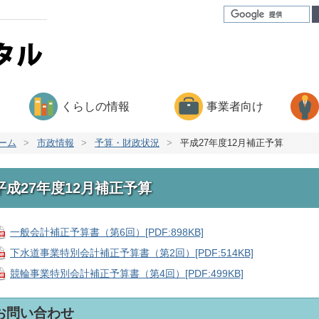
くらしの情報
事業者向け
ーム
>
市政情報
>
予算・財政状況
>
平成27年度12月補正予算
平成27年度12月補正予算
一般会計補正予算書（第6回）[PDF:898KB]
下水道事業特別会計補正予算書（第2回）[PDF:514KB]
競輪事業特別会計補正予算書（第4回）[PDF:499KB]
お問い合わせ