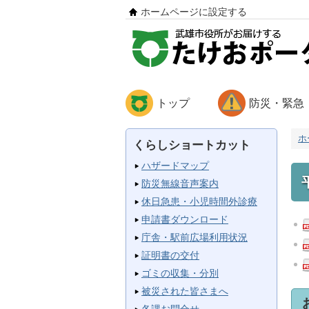
ホームページに設定する
トップ
防災・緊急
ホ
くらしショートカット
ハザードマップ
防災無線音声案内
休日急患・小児時間外診療
申請書ダウンロード
庁舎・駅前広場利用状況
証明書の交付
ゴミの収集・分別
被災された皆さまへ