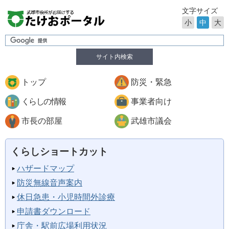
文字サイズ
小
中
大
サイト内検索
トップ
防災・緊急
くらしの情報
事業者向け
市長の部屋
武雄市議会
くらしショートカット
ハザードマップ
防災無線音声案内
休日急患・小児時間外診療
申請書ダウンロード
庁舎・駅前広場利用状況