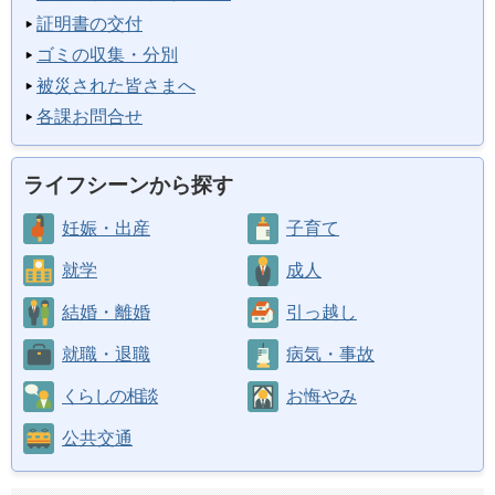
証明書の交付
ゴミの収集・分別
被災された皆さまへ
各課お問合せ
ライフシーンから探す
妊娠・出産
子育て
就学
成人
結婚・離婚
引っ越し
就職・退職
病気・事故
くらしの相談
お悔やみ
公共交通