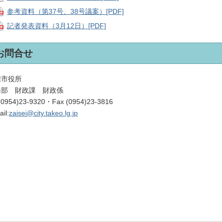
参考資料（第37号、38号議案）[PDF]
記者発表資料（3月12日）[PDF]
お問合せ
雄市役所
務部 財政課 財政係
 (0954)23-9320・Fax (0954)23-3816
il:
zaisei@city.takeo.lg.jp