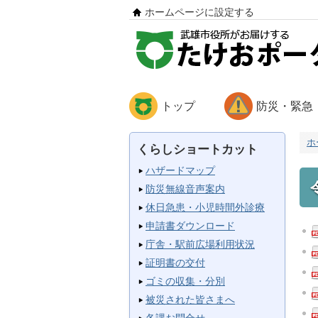
ホームページに設定する
トップ
防災・緊急
ホ
くらしショートカット
ハザードマップ
防災無線音声案内
休日急患・小児時間外診療
申請書ダウンロード
庁舎・駅前広場利用状況
証明書の交付
ゴミの収集・分別
被災された皆さまへ