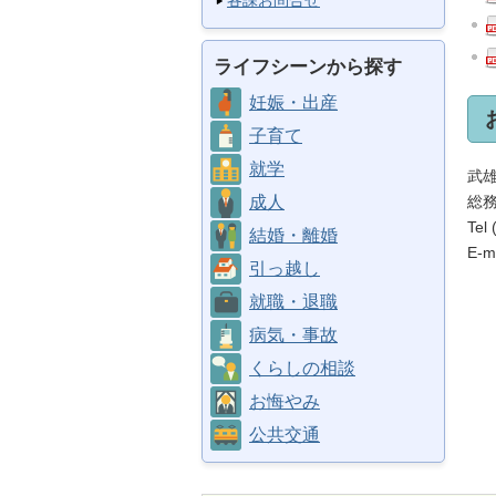
各課お問合せ
ライフシーンから探す
妊娠・出産
子育て
就学
武
総
成人
Tel
結婚・離婚
E-ma
引っ越し
就職・退職
病気・事故
くらしの相談
お悔やみ
公共交通