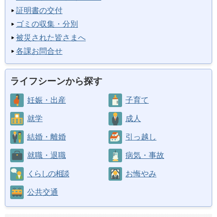
証明書の交付
ゴミの収集・分別
被災された皆さまへ
各課お問合せ
ライフシーンから探す
妊娠・出産
子育て
就学
成人
結婚・離婚
引っ越し
就職・退職
病気・事故
くらしの相談
お悔やみ
公共交通