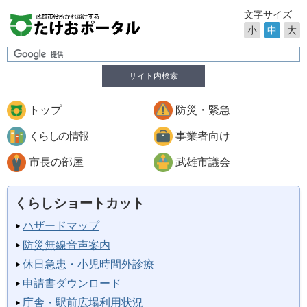
文字サイズ
小
中
大
サイト内検索
トップ
防災・緊急
くらしの情報
事業者向け
市長の部屋
武雄市議会
くらしショートカット
ハザードマップ
防災無線音声案内
休日急患・小児時間外診療
申請書ダウンロード
庁舎・駅前広場利用状況