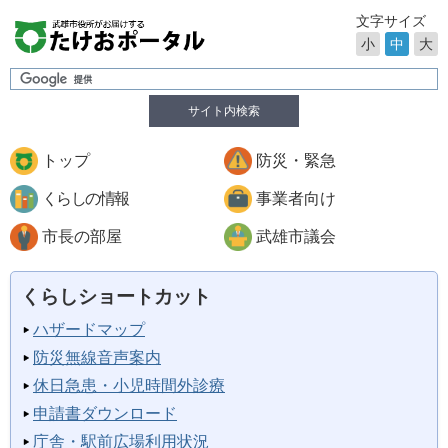
文字サイズ
小
中
大
サイト内検索
トップ
防災・緊急
くらしの情報
事業者向け
市長の部屋
武雄市議会
くらしショートカット
ハザードマップ
防災無線音声案内
休日急患・小児時間外診療
申請書ダウンロード
庁舎・駅前広場利用状況