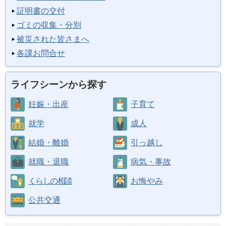
証明書の交付
ゴミの収集・分別
被災された皆さまへ
各課お問合せ
ライフシーンから探す
妊娠・出産
子育て
就学
成人
結婚・離婚
引っ越し
就職・退職
病気・事故
くらしの相談
お悔やみ
公共交通