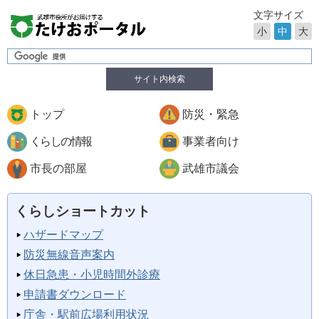
文字サイズ
小
中
大
サイト内検索
トップ
防災・緊急
くらしの情報
事業者向け
市長の部屋
武雄市議会
くらしショートカット
ハザードマップ
防災無線音声案内
休日急患・小児時間外診療
申請書ダウンロード
庁舎・駅前広場利用状況