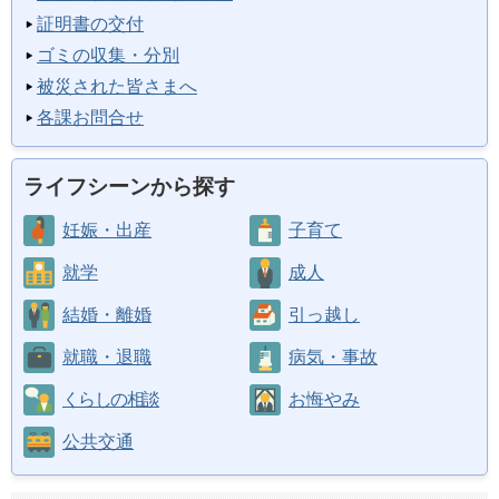
証明書の交付
ゴミの収集・分別
被災された皆さまへ
各課お問合せ
ライフシーンから探す
妊娠・出産
子育て
就学
成人
結婚・離婚
引っ越し
就職・退職
病気・事故
くらしの相談
お悔やみ
公共交通