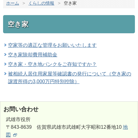
ホーム
>
くらしの情報
>
空き家
空き家
空家等の適正な管理をお願いいたします
空き家除却費用補助金
空き家・空き地バンクをご存知ですか？
被相続人居住用家屋等確認書の発行について（空き家の
譲渡所得の3,000万円特別控除）
お問い合わせ
武雄市役所
〒843-8639 佐賀県武雄市武雄町大字昭和12番地10
地
図