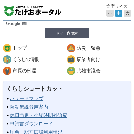
文字サイズ
小
中
大
サイト内検索
トップ
防災・緊急
くらしの情報
事業者向け
市長の部屋
武雄市議会
くらしショートカット
ハザードマップ
防災無線音声案内
休日急患・小児時間外診療
申請書ダウンロード
庁舎・駅前広場利用状況