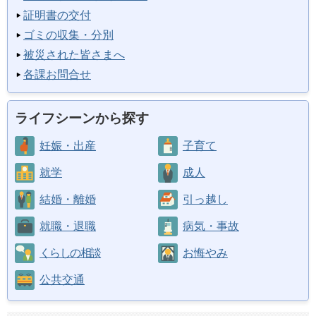
証明書の交付
ゴミの収集・分別
被災された皆さまへ
各課お問合せ
ライフシーンから探す
妊娠・出産
子育て
就学
成人
結婚・離婚
引っ越し
就職・退職
病気・事故
くらしの相談
お悔やみ
公共交通