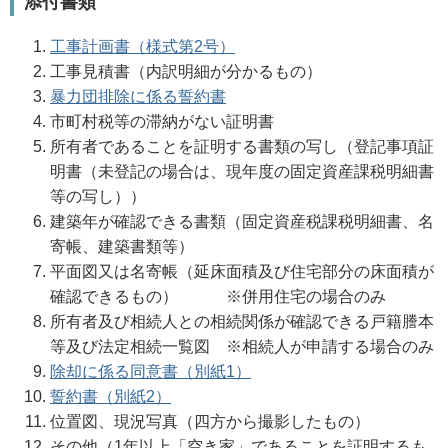
添付書類
工事計画書（様式第2号）
工事見積書（内訳明細が分かるもの）
暴力団排除に係る誓約書
市町村税等の滞納がない証明書
所有者であることを証明する書類の写し（登記事項証
明書（未登記の場合は、現年度の固定資産課税明細書
等の写し））
建築年が確認できる書類（固定資産税課税明細書、名
寄帳、建築書類等）
平面図又は名寄帳（延床面積及び住宅部分の床面積が
確認できるもの） ※併用住宅の場合のみ
所有者及び相続人との相続関係が確認できる戸籍謄本
等及び法定相続一覧図 ※相続人が申請する場合のみ
除却に係る同意書（別紙1）
誓約書（別紙2）
位置図、現況写真（四方から撮影したもの）
その他（1年以上「空き家」であることを証明するも