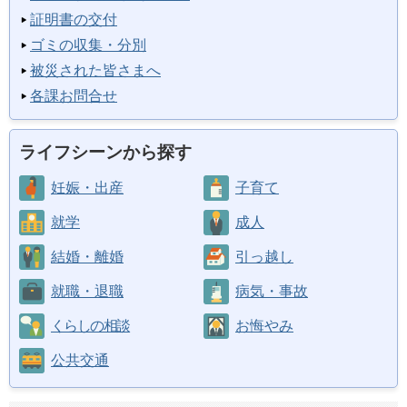
証明書の交付
ゴミの収集・分別
被災された皆さまへ
各課お問合せ
ライフシーンから探す
妊娠・出産
子育て
就学
成人
結婚・離婚
引っ越し
就職・退職
病気・事故
くらしの相談
お悔やみ
公共交通