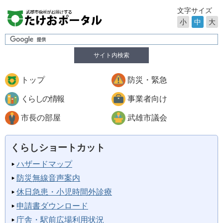
文字サイズ
小
中
大
サイト内検索
トップ
防災・緊急
くらしの情報
事業者向け
市長の部屋
武雄市議会
くらしショートカット
ハザードマップ
防災無線音声案内
休日急患・小児時間外診療
申請書ダウンロード
庁舎・駅前広場利用状況