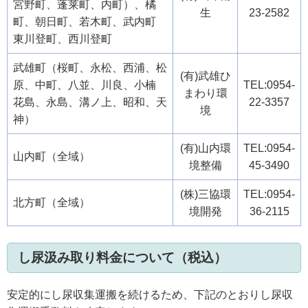
宮野町、蓬莱町、内町）、橘
生
23-2582
町、朝日町、若木町、武内町
東川登町、西川登町
武雄町（桜町、永松、西浦、松
(有)武雄ひ
原、中町、八並、川良、小楠
TEL:0954-
まわり環
花島、永島、溝ノ上、昭和、天
22-3357
境
神）
(有)山内環
TEL:0954-
山内町（全域）
境整備
45-3490
(株)三協環
TEL:0954-
北方町（全域）
境開発
36-2115
し尿汲み取り料金について（税込）
安定的にし尿収集運搬を続けるため、下記のとおりし尿収