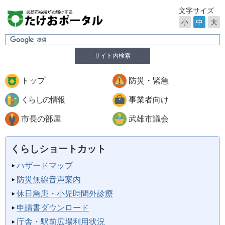
文字サイズ
小
中
大
サイト内検索
トップ
防災・緊急
くらしの情報
事業者向け
市長の部屋
武雄市議会
くらしショートカット
ハザードマップ
防災無線音声案内
休日急患・小児時間外診療
申請書ダウンロード
庁舎・駅前広場利用状況