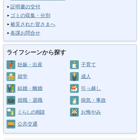
証明書の交付
ゴミの収集・分別
被災された皆さまへ
各課お問合せ
ライフシーンから探す
妊娠・出産
子育て
就学
成人
結婚・離婚
引っ越し
就職・退職
病気・事故
くらしの相談
お悔やみ
公共交通