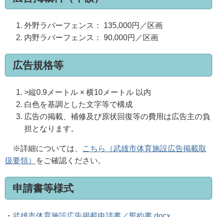
外野ラバーフェンス：
135,000
円／区画
内野ラバーフェンス：
90,000
円／区画
広告規格等
>縦
0.9
メートル × 横
10
メートル 以内
白色を基調とした文字等で構成
広告の掲載、補修及び原状回復等の費用は広告主の負
担となります。
※詳細については、
こちら（武雄市体育施設広告掲載取
扱要領）
をご確認ください。
申請書等様式
・
武雄市体育施設広告掲載申請書／誓約書.docx