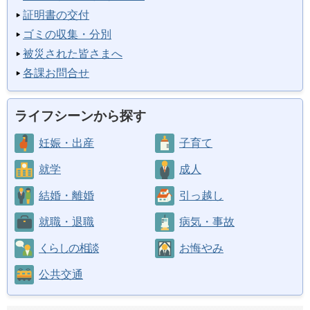
証明書の交付
ゴミの収集・分別
被災された皆さまへ
各課お問合せ
ライフシーンから探す
妊娠・出産
子育て
就学
成人
結婚・離婚
引っ越し
就職・退職
病気・事故
くらしの相談
お悔やみ
公共交通