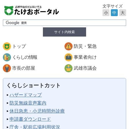
文字サイズ
小
中
大
サイト内検索
トップ
防災・緊急
くらしの情報
事業者向け
市長の部屋
武雄市議会
くらしショートカット
ハザードマップ
防災無線音声案内
休日急患・小児時間外診療
申請書ダウンロード
庁舎・駅前広場利用状況