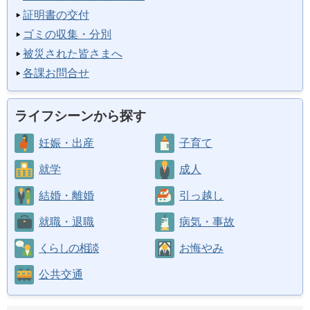
証明書の交付
ゴミの収集・分別
被災された皆さまへ
各課お問合せ
ライフシーンから探す
妊娠・出産
子育て
就学
成人
結婚・離婚
引っ越し
就職・退職
病気・事故
くらしの相談
お悔やみ
公共交通