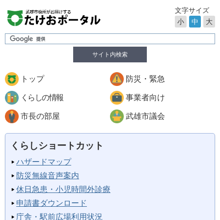
文字サイズ
小
中
大
サイト内検索
トップ
防災・緊急
くらしの情報
事業者向け
市長の部屋
武雄市議会
くらしショートカット
ハザードマップ
防災無線音声案内
休日急患・小児時間外診療
申請書ダウンロード
庁舎・駅前広場利用状況