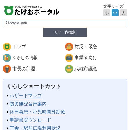
文字サイズ
小
中
大
サイト内検索
トップ
防災・緊急
くらしの情報
事業者向け
市長の部屋
武雄市議会
くらしショートカット
ハザードマップ
防災無線音声案内
休日急患・小児時間外診療
申請書ダウンロード
庁舎・駅前広場利用状況