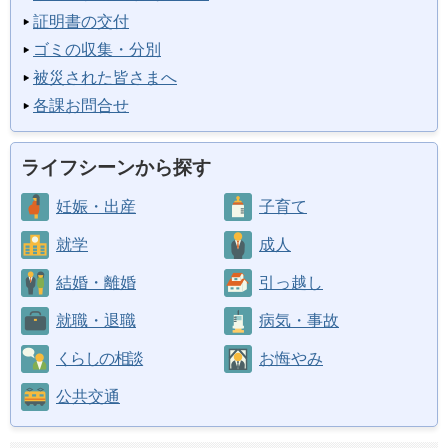
証明書の交付
ゴミの収集・分別
被災された皆さまへ
各課お問合せ
ライフシーンから探す
妊娠・出産
子育て
就学
成人
結婚・離婚
引っ越し
就職・退職
病気・事故
くらしの相談
お悔やみ
公共交通