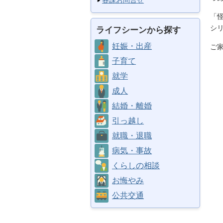
各課お問合せ
「
シ
ライフシーンから探す
妊娠・出産
ご
子育て
就学
成人
結婚・離婚
引っ越し
就職・退職
病気・事故
くらしの相談
お悔やみ
公共交通