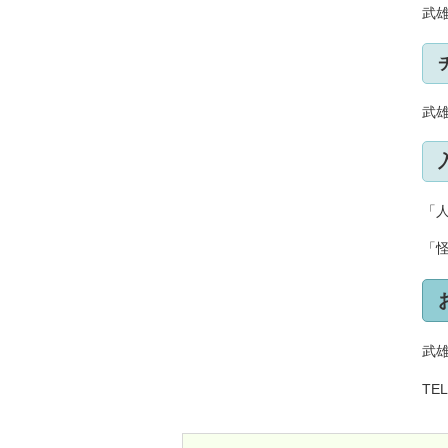
武
武
「人
「怪
武
TE