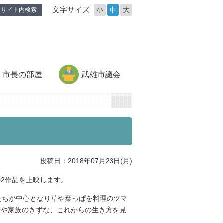
文字サイズ
小
中
大
サイト内検索
市長の部屋
武雄市議会
投稿日：2018年07月23日(月)
2作品を上映します。
たちが中心となり草や葉っぱを料理のツマ
婦や家族のきずな、これからの生き方を見