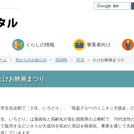
くらしの情報
事業者向け
ーム
>
市からのお知らせ
>
2018年
>
07月
>
たけお映画まつり
たけお映画まつり
雄市文化会館で「人生、いろどり」、「怪盗グルーのミニオン大脱走」の
人生、いろどり」は過疎化と高齢化が進む徳島県の上峰町で、70代女性
して販売するビジネスが大成功を収めた実話を映画化。事業を通じて夫
め直していきます。