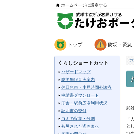
ホームページに設定する
トップ
防災・緊急
ホ
くらしショートカット
ハザードマップ
防災無線音声案内
休日急患・小児時間外診療
申請書ダウンロード
庁舎・駅前広場利用状況
武
証明書の交付
ゴミの収集・分別
「
と
被災された皆さまへ
つ