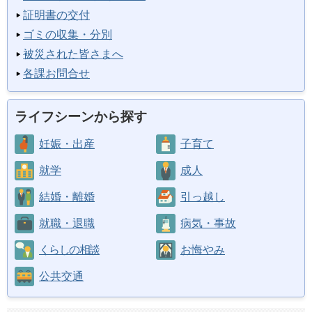
証明書の交付
ゴミの収集・分別
被災された皆さまへ
各課お問合せ
ライフシーンから探す
妊娠・出産
子育て
就学
成人
結婚・離婚
引っ越し
就職・退職
病気・事故
くらしの相談
お悔やみ
公共交通