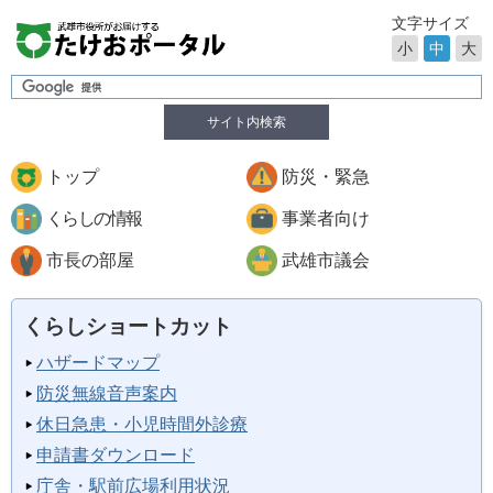
文字サイズ
小
中
大
サイト内検索
トップ
防災・緊急
くらしの情報
事業者向け
市長の部屋
武雄市議会
くらしショートカット
ハザードマップ
防災無線音声案内
休日急患・小児時間外診療
申請書ダウンロード
庁舎・駅前広場利用状況