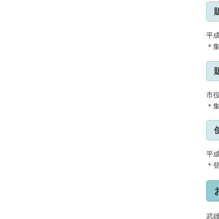
平成
＊集
市
＊
平成
＊
武