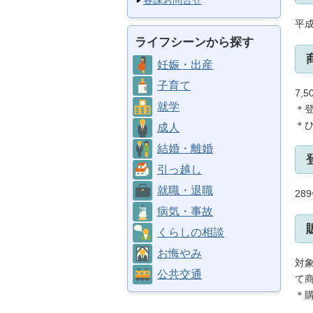
各課お問合せ
平成
ライフシーンから探す
妊娠・出産
子育て
7,
就学
＊
＊
成人
結婚・離婚
引っ越し
就職・退職
28
病気・事故
くらしの相談
お悔やみ
対
公共交通
て
＊