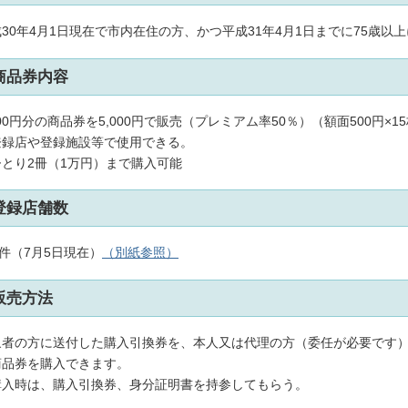
30年4月1日現在で市内在住の方、かつ平成31年4月1日までに75歳以
商品券内容
500円分の商品券を5,000円で販売（プレミアム率50％）（額面500円×1
登録店や登録施設等で使用できる。
ひとり2冊（1万円）まで購入可能
登録店舗数
9件（7月5日現在）
（別紙参照）
販売方法
象者の方に送付した購入引換券を、本人又は代理の方（委任が必要です
商品券を購入できます。
購入時は、購入引換券、身分証明書を持参してもらう。