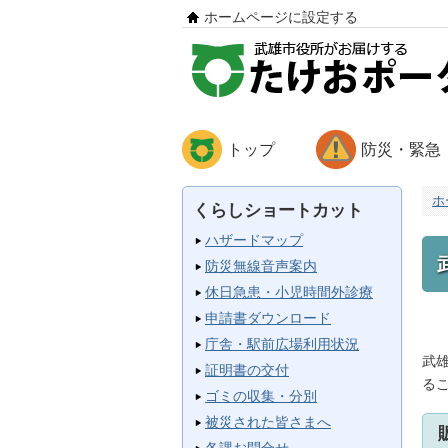
ホームページに設定する
トップ
防災・緊急
ホ
くらしショートカット
ハザードマップ
防災無線音声案内
休日急患・小児時間外診療
申請書ダウンロード
庁舎・駅前広場利用状況
武
証明書の交付
る
ゴミの収集・分別
被災された皆さまへ