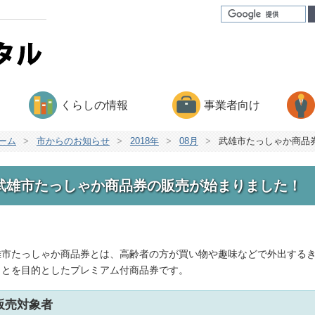
くらしの情報
事業者向け
ーム
>
市からのお知らせ
>
2018年
>
08月
>
武雄市たっしゃか商品
武雄市たっしゃか商品券の販売が始まりました！
雄市たっしゃか商品券とは、高齢者の方が買い物や趣味などで外出する
ことを目的としたプレミアム付商品券です。
販売対象者