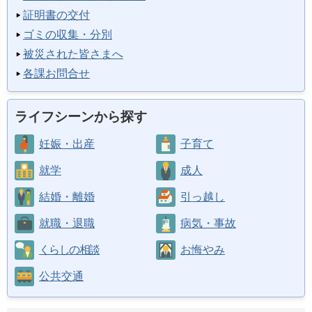
証明書の交付
ゴミの収集・分別
被災された皆さまへ
各課お問合せ
ライフシーンから探す
妊娠・出産
子育て
就学
成人
結婚・離婚
引っ越し
就職・退職
病気・事故
くらしの相談
お悔やみ
公共交通