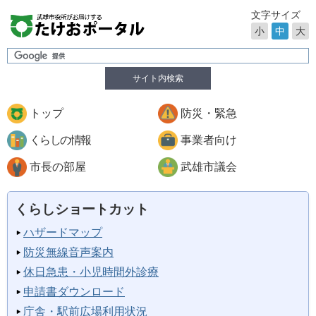
文字サイズ
小
中
大
サイト内検索
トップ
防災・緊急
くらしの情報
事業者向け
市長の部屋
武雄市議会
くらしショートカット
ハザードマップ
防災無線音声案内
休日急患・小児時間外診療
申請書ダウンロード
庁舎・駅前広場利用状況