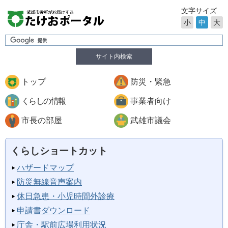
文字サイズ
小
中
大
サイト内検索
トップ
防災・緊急
くらしの情報
事業者向け
市長の部屋
武雄市議会
くらしショートカット
ハザードマップ
防災無線音声案内
休日急患・小児時間外診療
申請書ダウンロード
庁舎・駅前広場利用状況