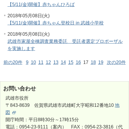
【5/11(金)開催】赤ちゃんひろば
2018年05月08日(火)
【5/11(金)開催】赤ちゃん登校日 in 武雄小学校
2018年05月08日(火)
武雄市家屋全棟調査業務委託 受託者選定プロポーザル
を実施します
前の20件
9
10
11
12
13
14
15
16
17
18
19
次の20件
お問い合わせ
武雄市役所
〒843-8639 佐賀県武雄市武雄町大字昭和12番地10
地
図
開庁時間：平日8時30分～17時15分
電話：0954-23-9111（案内） FAX：0954-23-3816（代