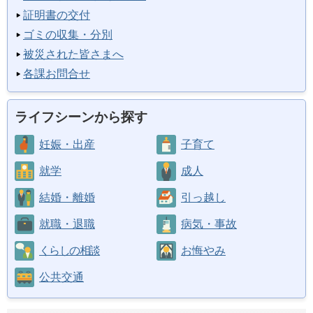
証明書の交付
ゴミの収集・分別
被災された皆さまへ
各課お問合せ
ライフシーンから探す
妊娠・出産
子育て
就学
成人
結婚・離婚
引っ越し
就職・退職
病気・事故
くらしの相談
お悔やみ
公共交通