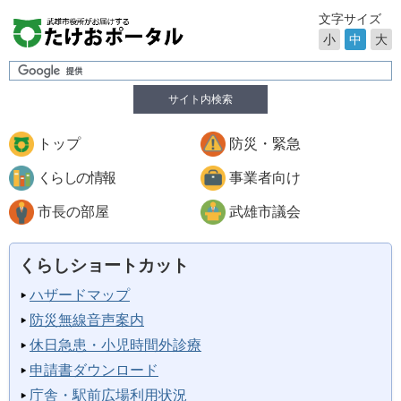
文字サイズ
小
中
大
サイト内検索
トップ
防災・緊急
くらしの情報
事業者向け
市長の部屋
武雄市議会
くらしショートカット
ハザードマップ
防災無線音声案内
休日急患・小児時間外診療
申請書ダウンロード
庁舎・駅前広場利用状況