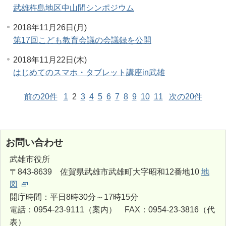
武雄杵島地区中山間シンポジウム
2018年11月26日(月)
第17回こども教育会議の会議録を公開
2018年11月22日(木)
はじめてのスマホ・タブレット講座in武雄
前の20件
1
2
3
4
5
6
7
8
9
10
11
次の20件
お問い合わせ
武雄市役所
〒843-8639 佐賀県武雄市武雄町大字昭和12番地10
地
図
開庁時間：平日8時30分～17時15分
電話：0954-23-9111（案内） FAX：0954-23-3816（代
表）