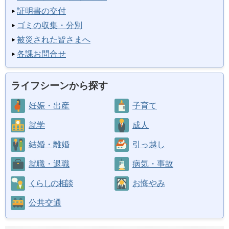
証明書の交付
ゴミの収集・分別
被災された皆さまへ
各課お問合せ
ライフシーンから探す
妊娠・出産
子育て
就学
成人
結婚・離婚
引っ越し
就職・退職
病気・事故
くらしの相談
お悔やみ
公共交通