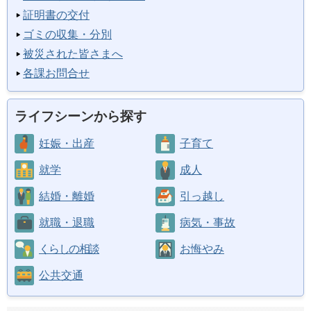
証明書の交付
ゴミの収集・分別
被災された皆さまへ
各課お問合せ
ライフシーンから探す
妊娠・出産
子育て
就学
成人
結婚・離婚
引っ越し
就職・退職
病気・事故
くらしの相談
お悔やみ
公共交通