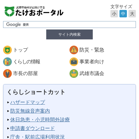
文字サイズ
小
中
大
サイト内検索
トップ
防災・緊急
くらしの情報
事業者向け
市長の部屋
武雄市議会
くらしショートカット
ハザードマップ
防災無線音声案内
休日急患・小児時間外診療
申請書ダウンロード
庁舎・駅前広場利用状況