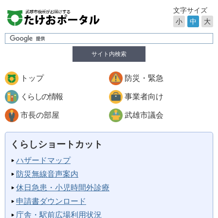
文字サイズ
小
中
大
サイト内検索
トップ
防災・緊急
くらしの情報
事業者向け
市長の部屋
武雄市議会
くらしショートカット
ハザードマップ
防災無線音声案内
休日急患・小児時間外診療
申請書ダウンロード
庁舎・駅前広場利用状況