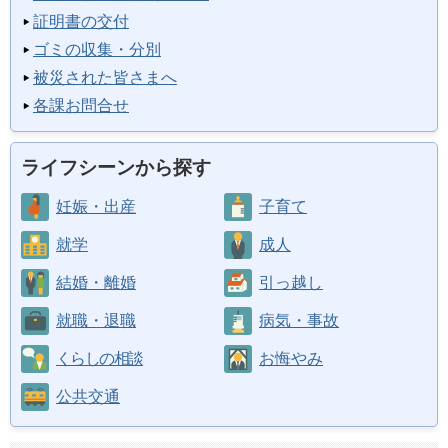
証明書の交付
ゴミの収集・分別
被災された皆さまへ
各課お問合せ
ライフシーンから探す
妊娠・出産
子育て
就学
成人
結婚・離婚
引っ越し
就職・退職
病気・事故
くらしの相談
お悔やみ
公共交通