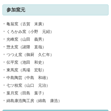
参加窯元
亀翁窯（古賀 末廣）
くろかみ窯（小野 元紹）
光峰窯（山田 義男）
惣太窯（諸隈 直哉）
つつえ窯（御厨 久仁年）
伝平窯（池田 和史）
東馬窯（馬場 宏彰）
中島陶芸（中島 和雄）
七ツ枝窯（山口 元治）
葉月窯（田島 葉子）
綿島康浩陶工房（綿島 康浩）