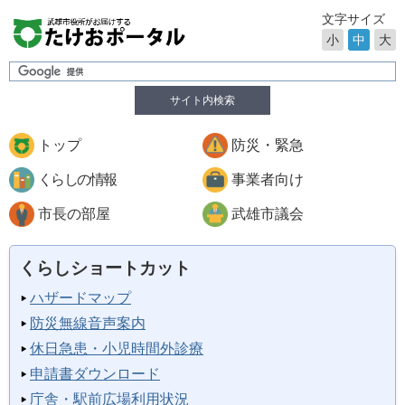
文字サイズ
小
中
大
サイト内検索
トップ
防災・緊急
くらしの情報
事業者向け
市長の部屋
武雄市議会
くらしショートカット
ハザードマップ
防災無線音声案内
休日急患・小児時間外診療
申請書ダウンロード
庁舎・駅前広場利用状況