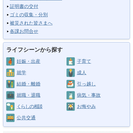
証明書の交付
ゴミの収集・分別
被災された皆さまへ
各課お問合せ
ライフシーンから探す
妊娠・出産
子育て
就学
成人
結婚・離婚
引っ越し
就職・退職
病気・事故
くらしの相談
お悔やみ
公共交通