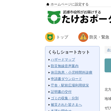
ホームページに設定する
トップ
防災・緊急
ホ
くらしショートカット
ハザードマップ
防災無線音声案内
休日急患・小児時間外診療
申請書ダウンロード
庁舎・駅前広場利用状況
北
証明書の交付
ゴミの収集・分別
地
被災された皆さまへ
ぜ