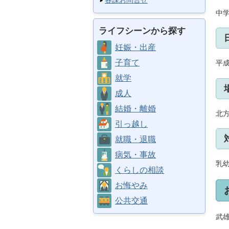
各課お問合せ
中
ライフシーンから探す
妊娠・出産
子育て
平成
就学
成人
結婚・離婚
北方
引っ越し
就職・退職
病気・事故
乳
くらしの相談
お悔やみ
公共交通
武