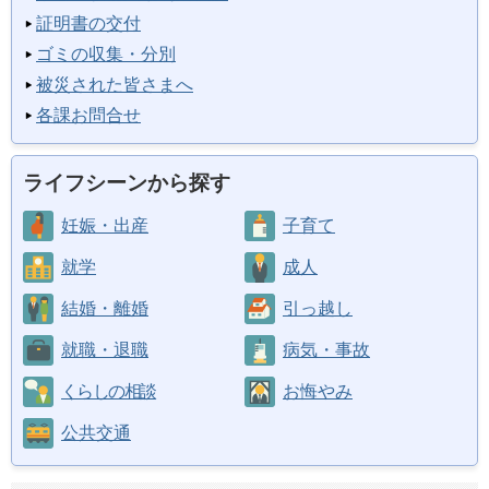
証明書の交付
ゴミの収集・分別
被災された皆さまへ
各課お問合せ
ライフシーンから探す
妊娠・出産
子育て
就学
成人
結婚・離婚
引っ越し
就職・退職
病気・事故
くらしの相談
お悔やみ
公共交通