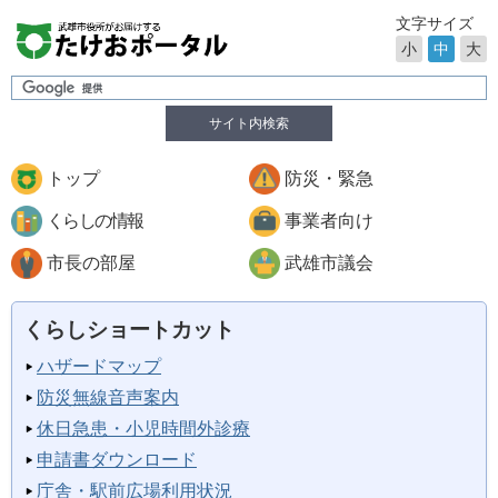
文字サイズ
小
中
大
サイト内検索
トップ
防災・緊急
くらしの情報
事業者向け
市長の部屋
武雄市議会
くらしショートカット
ハザードマップ
防災無線音声案内
休日急患・小児時間外診療
申請書ダウンロード
庁舎・駅前広場利用状況