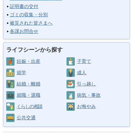
証明書の交付
ゴミの収集・分別
被災された皆さまへ
各課お問合せ
ライフシーンから探す
妊娠・出産
子育て
就学
成人
結婚・離婚
引っ越し
就職・退職
病気・事故
くらしの相談
お悔やみ
公共交通