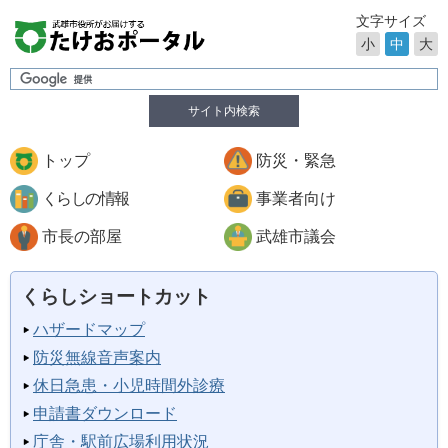
文字サイズ
小
中
大
サイト内検索
トップ
防災・緊急
くらしの情報
事業者向け
市長の部屋
武雄市議会
くらしショートカット
ハザードマップ
防災無線音声案内
休日急患・小児時間外診療
申請書ダウンロード
庁舎・駅前広場利用状況