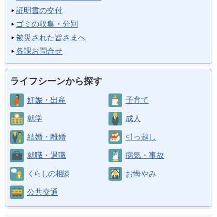
証明書の交付
ゴミの収集・分別
被災された皆さまへ
各課お問合せ
ライフシーンから探す
妊娠・出産
子育て
就学
成人
結婚・離婚
引っ越し
就職・退職
病気・事故
くらしの相談
お悔やみ
公共交通