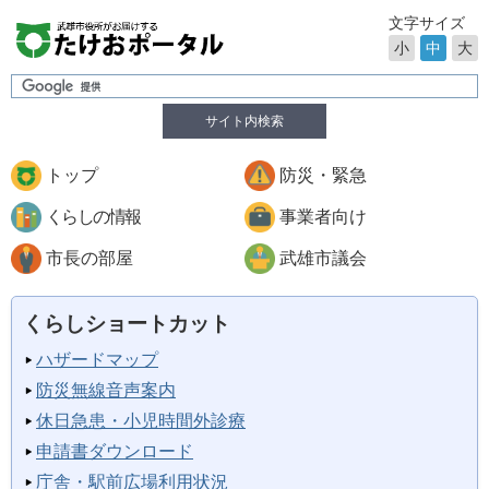
文字サイズ
小
中
大
サイト内検索
トップ
防災・緊急
くらしの情報
事業者向け
市長の部屋
武雄市議会
くらしショートカット
ハザードマップ
防災無線音声案内
休日急患・小児時間外診療
申請書ダウンロード
庁舎・駅前広場利用状況