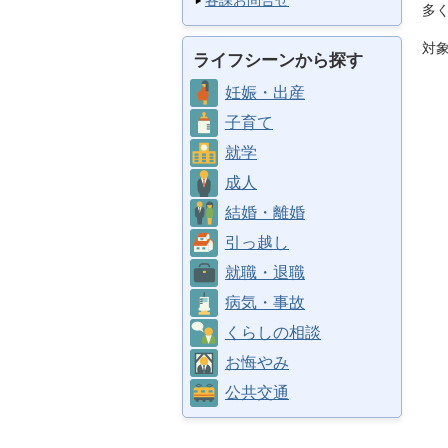
各課お問合せ
多
対
ライフシーンから探す
妊娠・出産
子育て
就学
成人
結婚・離婚
引っ越し
就職・退職
病気・事故
くらしの相談
お悔やみ
公共交通