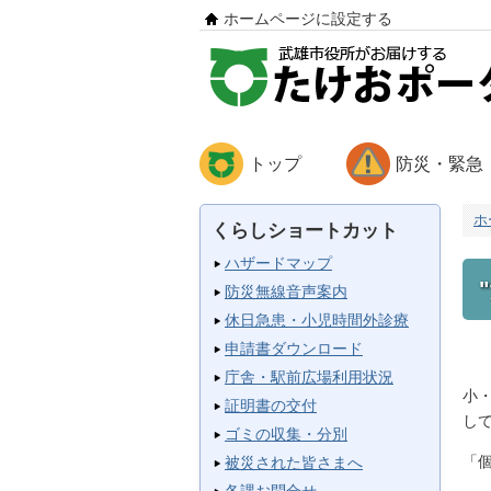
ホームページに設定する
トップ
防災・緊急
ホ
くらしショートカット
ハザードマップ
防災無線音声案内
休日急患・小児時間外診療
申請書ダウンロード
庁舎・駅前広場利用状況
小
証明書の交付
し
ゴミの収集・分別
「
被災された皆さまへ