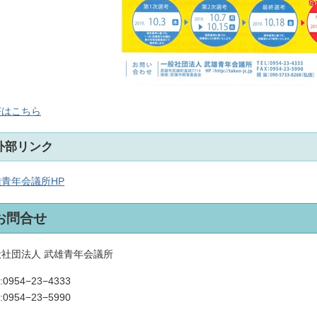
Fはこちら
外部リンク
青年会議所HP
お問合せ
般社団法人 武雄青年会議所
:0954−23−4333
:0954−23−5990