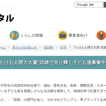
くらしの情報
事業者向け
ーム
>
市からのお知らせ
>
2019年
>
07月
>
"たけお人間力大賞"武
"たけお人間力大賞"武雄で光り輝く子ども達募集中
・中学生の武雄市内在住者で、福祉・歴史文化・美術・国際交流・スポ
ている子ども達を発掘しさらなる活躍を期待して、地域全体で応援する"
個人」・「団体」の部門があり、それぞれグランプリ、準グランプリを