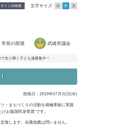
文字サイズ
小
中
大
サイト内検索
市長の部屋
武雄市議会
雄で光り輝く子ども達募集中！
！
投稿日：2019年07月31日(水)
ーツ・まちづくりの活動を積極果敢に実践
たけお版国民栄誉賞"です。
決定致します。自薦他薦は問いません。