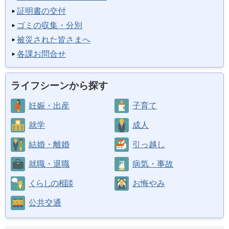
証明書の交付
ゴミの収集・分別
被災された皆さまへ
各課お問合せ
ライフシーンから探す
妊娠・出産
子育て
就学
成人
結婚・離婚
引っ越し
就職・退職
病気・事故
くらしの相談
お悔やみ
公共交通