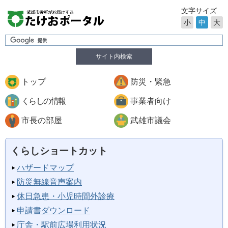
文字サイズ
小
中
大
サイト内検索
トップ
防災・緊急
くらしの情報
事業者向け
市長の部屋
武雄市議会
くらしショートカット
ハザードマップ
防災無線音声案内
休日急患・小児時間外診療
申請書ダウンロード
庁舎・駅前広場利用状況