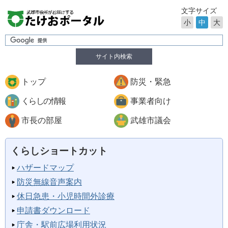
文字サイズ
小
中
大
サイト内検索
トップ
防災・緊急
くらしの情報
事業者向け
市長の部屋
武雄市議会
くらしショートカット
ハザードマップ
防災無線音声案内
休日急患・小児時間外診療
申請書ダウンロード
庁舎・駅前広場利用状況