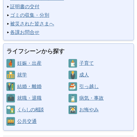
証明書の交付
ゴミの収集・分別
被災された皆さまへ
各課お問合せ
ライフシーンから探す
妊娠・出産
子育て
就学
成人
結婚・離婚
引っ越し
就職・退職
病気・事故
くらしの相談
お悔やみ
公共交通