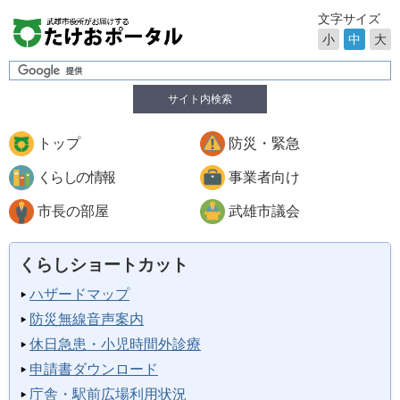
文字サイズ
小
中
大
サイト内検索
トップ
防災・緊急
くらしの情報
事業者向け
市長の部屋
武雄市議会
くらしショートカット
ハザードマップ
防災無線音声案内
休日急患・小児時間外診療
申請書ダウンロード
庁舎・駅前広場利用状況