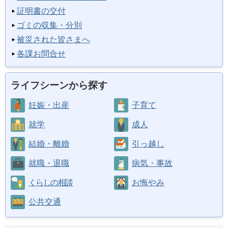
証明書の交付
ゴミの収集・分別
被災された皆さまへ
各課お問合せ
ライフシーンから探す
妊娠・出産
子育て
就学
成人
結婚・離婚
引っ越し
就職・退職
病気・事故
くらしの相談
お悔やみ
公共交通