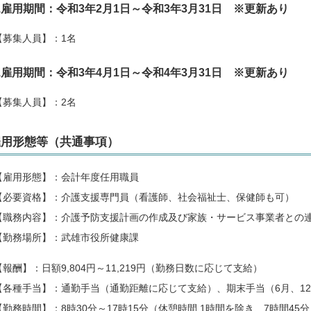
1.雇用期間：令和3年2月1日～令和3年3月31日 ※更新あり
【募集人員】：1名
2.雇用期間：令和3年4月1日～令和4年3月31日 ※更新あり
【募集人員】：2名
雇用形態等（共通事項）
【雇用形態】：会計年度任用職員
【必要資格】：介護支援専門員（看護師、社会福祉士、保健師も可）
【職務内容】：介護予防支援計画の作成及び家族・サービス事業者との
【勤務場所】：武雄市役所健康課
【報酬】：日額9,804円～11,219円（勤務日数に応じて支給）
【各種手当】：通勤手当（通勤距離に応じて支給）、期末手当（6月、1
【勤務時間】：8時30分～17時15分（休憩時間 1時間を除き、7時間45