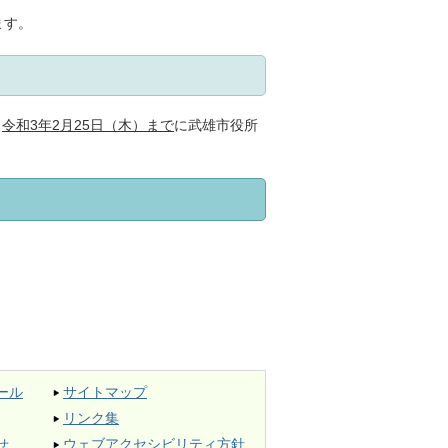
ます。
、
令和3年2月25日（木）まで
に武雄市役所
ール
サイトマップ
リンク集
せ
ウェブアクセシビリティ方針