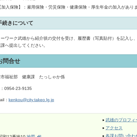
【加入保険】：雇用保険・労災保険・健康保険・厚生年金の加入があり
手続きについて
ローワーク武雄から紹介状の交付を受け、履歴書（写真貼付）を記入し
康課へ提出してください。
お問合せ
雄市福祉部 健康課 たっしゃか係
L：
0954-23-9135
ail：
kenkou@city.takeo.lg.jp
武雄のプロフィ
アクセス
各課お問い合わ
昭和12番地10
地図