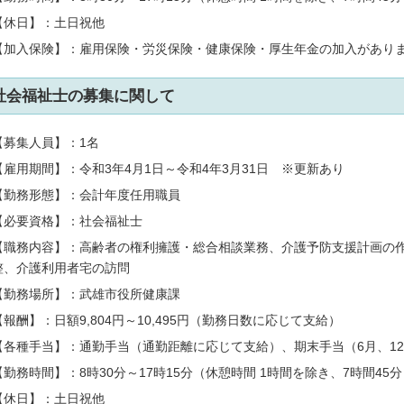
【休日】：土日祝他
【加入保険】：雇用保険・労災保険・健康保険・厚生年金の加入があり
社会福祉士の募集に関して
【募集人員】：1名
【雇用期間】：令和3年4月1日～令和4年3月31日 ※更新あり
【勤務形態】：会計年度任用職員
【必要資格】：社会福祉士
【職務内容】：高齢者の権利擁護・総合相談業務、介護予防支援計画の
整、介護利用者宅の訪問
【勤務場所】：武雄市役所健康課
【報酬】：日額9,804円～10,495円（勤務日数に応じて支給）
【各種手当】：通勤手当（通勤距離に応じて支給）、期末手当（6月、1
【勤務時間】：8時30分～17時15分（休憩時間 1時間を除き、7時間45
【休日】：土日祝他