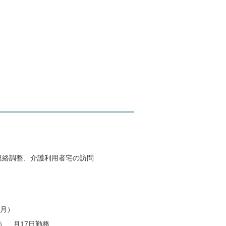
連絡調整、介護利用者宅の訪問
2月）
分）、月17日勤務