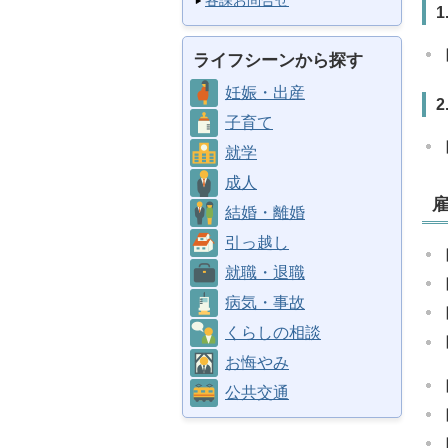
各課お問合せ
ライフシーンから探す
妊娠・出産
子育て
就学
成人
結婚・離婚
引っ越し
就職・退職
病気・事故
くらしの相談
お悔やみ
公共交通