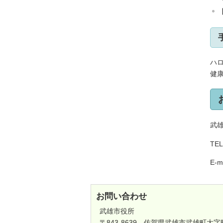
ハ
健
武
TE
E-m
お問い合わせ
武雄市役所
〒843-8639 佐賀県武雄市武雄町大字