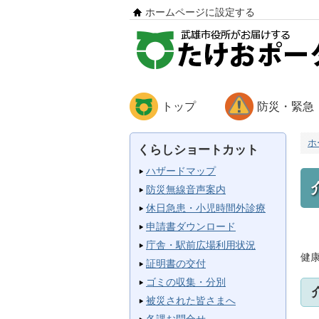
ホームページに設定する
トップ
防災・緊急
ホ
くらしショートカット
ハザードマップ
防災無線音声案内
休日急患・小児時間外診療
申請書ダウンロード
庁舎・駅前広場利用状況
健
証明書の交付
ゴミの収集・分別
被災された皆さまへ