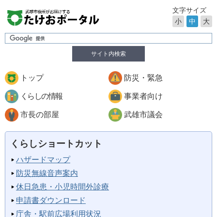
文字サイズ
小
中
大
サイト内検索
トップ
防災・緊急
くらしの情報
事業者向け
市長の部屋
武雄市議会
くらしショートカット
ハザードマップ
防災無線音声案内
休日急患・小児時間外診療
申請書ダウンロード
庁舎・駅前広場利用状況