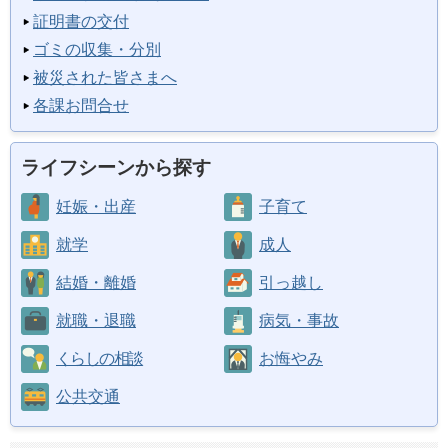
証明書の交付
ゴミの収集・分別
被災された皆さまへ
各課お問合せ
ライフシーンから探す
妊娠・出産
子育て
就学
成人
結婚・離婚
引っ越し
就職・退職
病気・事故
くらしの相談
お悔やみ
公共交通