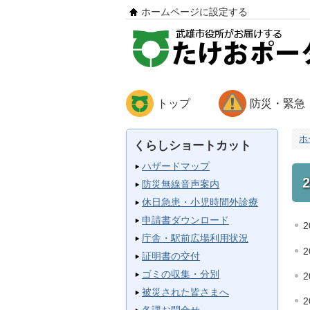
ホームページに設定する
トップ
防災・緊急
ホ
くらしショートカット
ハザードマップ
防災無線音声案内
休日急患・小児時間外診療
申請書ダウンロード
2
庁舎・駅前広場利用状況
2
証明書の交付
ゴミの収集・分別
2
被災された皆さまへ
2