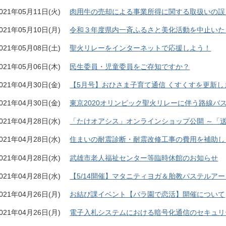
021年05月11日(火)
肉用牛の売却による事業所得に関する取扱いの誤
021年05月10日(月)
令和３年度県内一斉ふるさと美化活動を中止いた
021年05月08日(土)
聖火リレーをインターネットで応援しよう！
021年05月06日(木)
民生委員・児童委員をご存知ですか？
021年04月30日(金)
【5月号】おひさま子育て通信 くすくすを更新し
021年04月30日(金)
東京2020オリンピック聖火リレーに伴う路線バ
021年04月28日(水)
「たけオアシス」オンラインショップ公開 ～「
021年04月28日(水)
住まいの耐震診断・耐震改修工事の費用を補助し
021年04月28日(水)
武雄市老人福祉センター等臨時休館のお知らせ
021年04月28日(水)
【5/14開催】マタニティヨガ＆胎教パステルア
021年04月26日(月)
お結び課イベント【バラ園で恋活】開催について
021年04月26日(月)
電子入札システムにおける暗号化通信のセキュリ