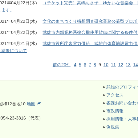
021年04月22日(木)
（チケット完売）高嶋ちさ子 ゆかいな音楽会 
します。
021年04月22日(木)
文化のまちづくり構想調査研究業務公募型プロポ
021年04月22日(木)
武雄市内部業務系複合機使用貸借に関する条件付
021年04月21日(水)
武雄市役所庁舎電力供給、武雄市体育施設電力供
札結果について
前の20件
4
5
6
7
8
9
10
11
12
13
14
武雄のプロフィ
アクセス
各課お問い合わ
昭和12番地10
地図
市政情報
954-23-3816（代表）
採用情報・人事
例規集