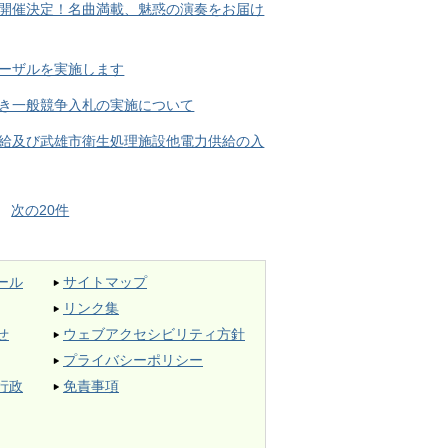
開催決定！名曲満載、魅惑の演奏をお届け
ーザルを実施します
き一般競争入札の実施について
給及び武雄市衛生処理施設他電力供給の入
次の20件
ール
サイトマップ
リンク集
せ
ウェブアクセシビリティ方針
プライバシーポリシー
行政
免責事項