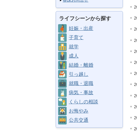
各課お問合せ
2
ライフシーンから探す
2
妊娠・出産
2
子育て
2
就学
2
成人
2
結婚・離婚
2
引っ越し
就職・退職
2
病気・事故
2
くらしの相談
2
お悔やみ
2
公共交通
2