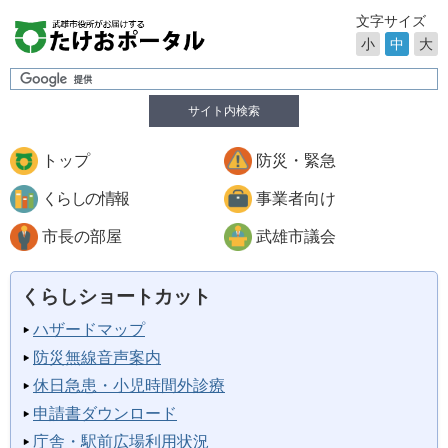
文字サイズ
小
中
大
サイト内検索
トップ
防災・緊急
くらしの情報
事業者向け
市長の部屋
武雄市議会
くらしショートカット
ハザードマップ
防災無線音声案内
休日急患・小児時間外診療
申請書ダウンロード
庁舎・駅前広場利用状況