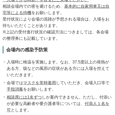
相談会場内での密を避けるため、
基本的に自家用車又は自
宅等による待機
をお願いします。
受付状況により会場の混雑が予想される場合は、入場をお
待ちいただくことがあります。
※上記の受付進行状況の確認方法につきましては、各会場
の整理券にも記載しています。
会場内の感染予防策
入場時に検温を実施します。なお、37.5度以上の発熱が
ある方、咳などの風邪の症状がある方には入場を控えて
いただきます。
会場では
マスクを常時着用
していただき、会場入口等で
手指消毒
をお願いします。
相談席には1名ずつ
しか案内できません。ただし、付添い
が必要な高齢者や要介護者等については、
付添人１名を
可
とします。