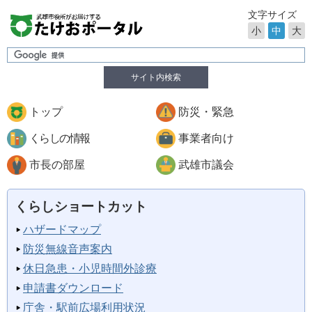
文字サイズ
小
中
大
サイト内検索
トップ
防災・緊急
くらしの情報
事業者向け
市長の部屋
武雄市議会
くらしショートカット
ハザードマップ
防災無線音声案内
休日急患・小児時間外診療
申請書ダウンロード
庁舎・駅前広場利用状況