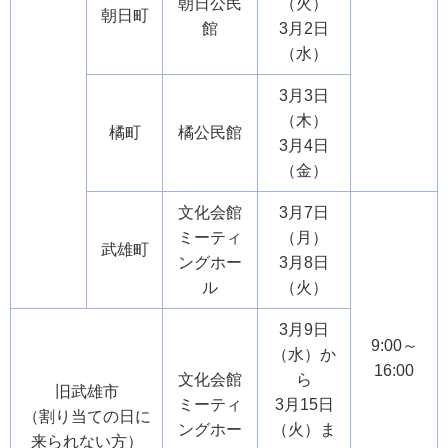
朝日公民
（火）
朝日町
館
3月2日
（水）
3月3日
（木）
橘町
橘公民館
3月4日
（金）
文化会館
3月7日
ミーティ
（月）
武雄町
ングホー
3月8日
ル
（火）
3月9日
9:00～
（水）か
16:00
文化会館
ら
旧武雄市
ミーティ
3月15日
（割り当ての日に
ングホー
（火）ま
来られない方）