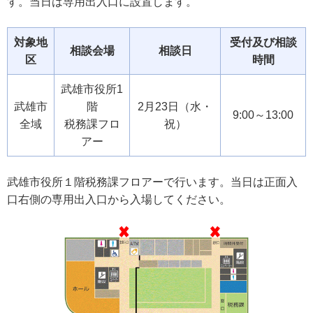
す。当日は専用出入口に設置します。
対象地
受付及び相談
相談会場
相談日
区
時間
武雄市役所1
武雄市
階
2月23日（水・
9:00～13:00
全域
税務課フロ
祝）
アー
武雄市役所１階税務課フロアーで行います。当日は正面入
口右側の専用出入口から入場してください。