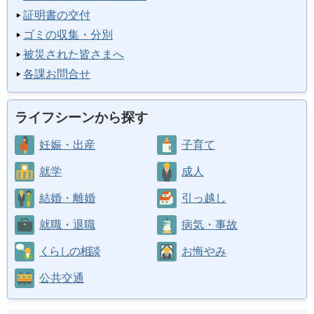
証明書の交付
ゴミの収集・分別
被災された皆さまへ
各課お問合せ
ライフシーンから探す
妊娠・出産
子育て
就学
成人
結婚・離婚
引っ越し
就職・退職
病気・事故
くらしの相談
お悔やみ
公共交通