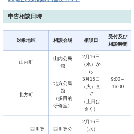
申告相談日時
受付及び
対象地区
相談会場
相談日
相談時間
2月16日
山内公民
山内町
（水）か
館
ら
3月15日
9:00～
北方公民
（火）ま
16:00
館
で
北方町
（多目的
（土日は
研修室）
除く）
2月16日
西川登
西川登公
（水）