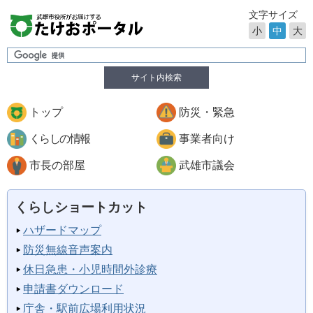
文字サイズ
小
中
大
サイト内検索
トップ
防災・緊急
くらしの情報
事業者向け
市長の部屋
武雄市議会
くらしショートカット
ハザードマップ
防災無線音声案内
休日急患・小児時間外診療
申請書ダウンロード
庁舎・駅前広場利用状況