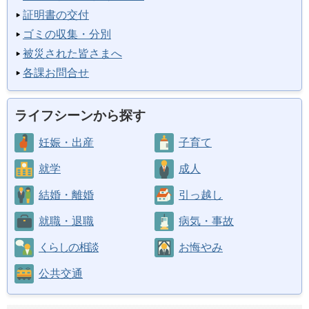
証明書の交付
ゴミの収集・分別
被災された皆さまへ
各課お問合せ
ライフシーンから探す
妊娠・出産
子育て
就学
成人
結婚・離婚
引っ越し
就職・退職
病気・事故
くらしの相談
お悔やみ
公共交通