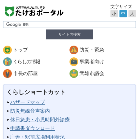
文字サイズ
小
中
大
サイト内検索
トップ
防災・緊急
くらしの情報
事業者向け
市長の部屋
武雄市議会
くらしショートカット
ハザードマップ
防災無線音声案内
休日急患・小児時間外診療
申請書ダウンロード
庁舎・駅前広場利用状況