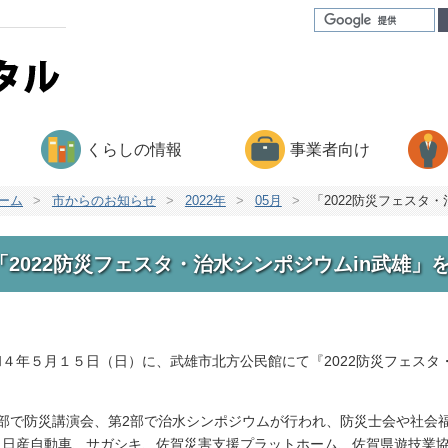
くらしの情報
事業者向け
ーム
>
市からのお知らせ
>
2022年
>
05月
>
「2022防災フェスタ
「2022防災フェスタ・治水シンポジウムin武雄」
和４年５月１５日（日）に、武雄市北方公民館にて『2022防災フェスタ
。
1部で防災講演会、第2部で治水シンポジウムが行われ、防災士会や社会
、日産自動車、サガシキ、佐賀災害支援プラットホーム、佐賀県遊技業