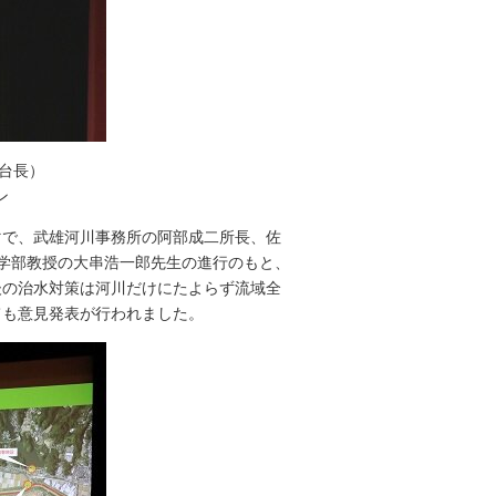
象台長）
ン
マで、武雄河川事務所の阿部成二所長、佐
学部教授の大串浩一郎先生の進行のもと、
後の治水対策は河川だけにたよらず流域全
ても意見発表が行われました。