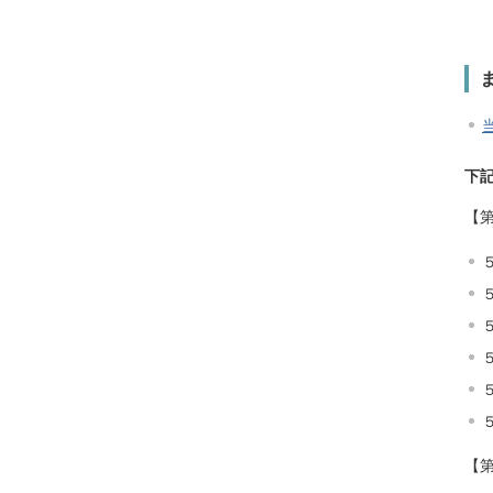
下
【
【