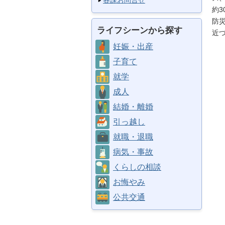
各課お問合せ
約3
防
ライフシーンから探す
近
妊娠・出産
子育て
就学
成人
結婚・離婚
引っ越し
就職・退職
病気・事故
くらしの相談
お悔やみ
公共交通