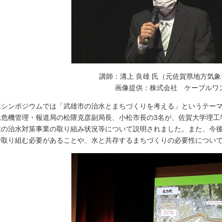
講師：溝上 良雄 氏（元佐賀県地方気
画像提供：株式会社 ケーブルワ
水シンポジウムでは「武雄市の治水とまちづくりを考える」というテー
県危機管理・報道局の松隈克彦副局長、小松市長の3名が、佐賀大学理工
在の治水対策事業の取り組み状況等について説明されました。また、今
で取り組む必要があることや、水と共存するまちづくりの必要性につい