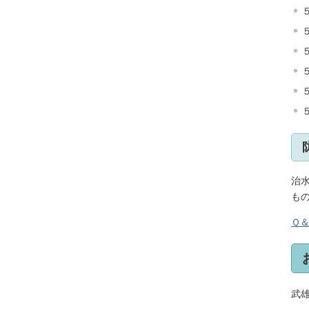
５
治
も
Ｑ
武