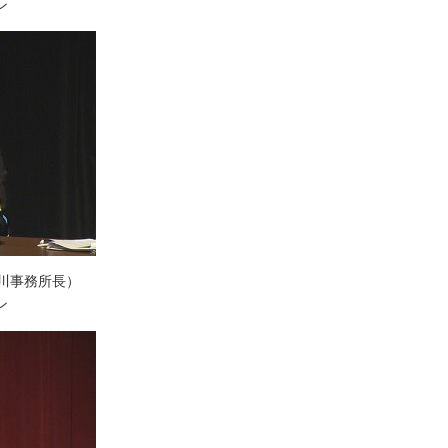
ン
川事務所長）
ン