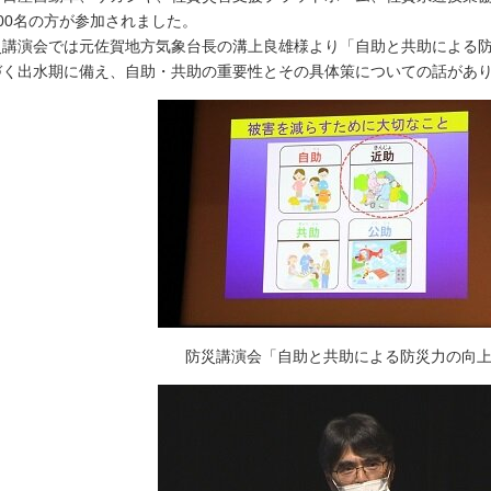
00名の方が参加されました。
災講演会では元佐賀地方気象台長の溝上良雄様より「自助と共助による
づく出水期に備え、自助・共助の重要性とその具体策についての話があ
防災講演会「自助と共助による防災力の向