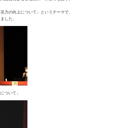
防災力の向上について」というテーマで、
りました。
上について」