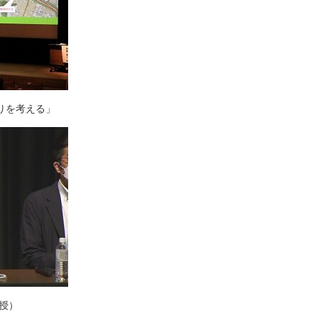
りを考える」
授）