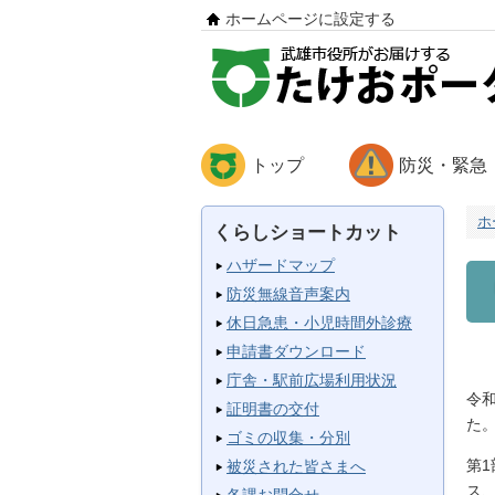
ホームページに設定する
トップ
防災・緊急
ホ
くらしショートカット
ハザードマップ
防災無線音声案内
休日急患・小児時間外診療
申請書ダウンロード
庁舎・駅前広場利用状況
令
証明書の交付
た
ゴミの収集・分別
第
被災された皆さまへ
ス