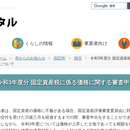
くらしの情報
事業者向け
ーム
>
市からのお知らせ
>
2022年
>
06月
>
令和3年度分 固定資
について
令和3年度分 固定資産税に係る価格に関する審査
税者は、固定資産の価格に不服がある場合、固定資産評価審査委員会に
の交付を受けた日後三月を経過するまでの間、審査申出をすることが
かしながら、令和3年度については価格が上昇した土地であっても税額を