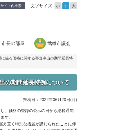
文字サイズ
小
中
大
サイト内検索
市長の部屋
武雄市議会
産税に係る価格に関する審査申出の期間延長特
申出の期間延長特例について
投稿日：2022年06月20日(月)
対し、価格の登録の公示の日から納税通知
できます。
据え置く特別な措置が講じられたことに伴