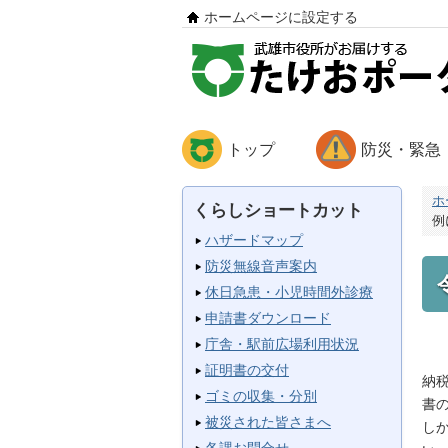
ホームページに設定する
トップ
防災・緊急
ホ
くらしショートカット
例
ハザードマップ
防災無線音声案内
休日急患・小児時間外診療
申請書ダウンロード
庁舎・駅前広場利用状況
証明書の交付
納
ゴミの収集・分別
書
被災された皆さまへ
し