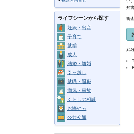
各課お問合せ
い
知
ライフシーンから探す
審
妊娠・出産
子育て
就学
武雄
成人
結婚・離婚
引っ越し
就職・退職
病気・事故
くらしの相談
お悔やみ
公共交通