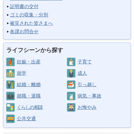
証明書の交付
ゴミの収集・分別
被災された皆さまへ
各課お問合せ
ライフシーンから探す
妊娠・出産
子育て
就学
成人
結婚・離婚
引っ越し
就職・退職
病気・事故
くらしの相談
お悔やみ
公共交通