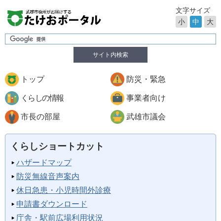
文字サイズ
小
中
大
サイト内検索
トップ
防災・緊急
くらしの情報
事業者向け
市長の部屋
武雄市議会
くらしショートカット
ハザードマップ
防災無線音声案内
休日急患・小児時間外診療
申請書ダウンロード
庁舎・駅前広場利用状況