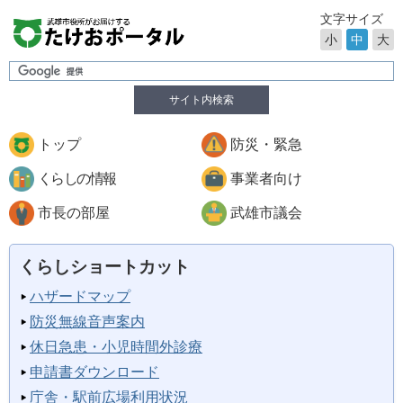
文字サイズ
小
中
大
サイト内検索
トップ
防災・緊急
くらしの情報
事業者向け
市長の部屋
武雄市議会
くらしショートカット
ハザードマップ
防災無線音声案内
休日急患・小児時間外診療
申請書ダウンロード
庁舎・駅前広場利用状況