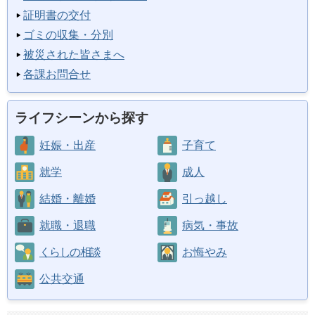
証明書の交付
ゴミの収集・分別
被災された皆さまへ
各課お問合せ
ライフシーンから探す
妊娠・出産
子育て
就学
成人
結婚・離婚
引っ越し
就職・退職
病気・事故
くらしの相談
お悔やみ
公共交通