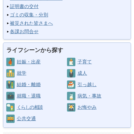
証明書の交付
ゴミの収集・分別
被災された皆さまへ
各課お問合せ
ライフシーンから探す
妊娠・出産
子育て
就学
成人
結婚・離婚
引っ越し
就職・退職
病気・事故
くらしの相談
お悔やみ
公共交通