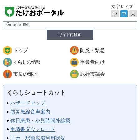
文字サイズ
小
中
大
サイト内検索
トップ
防災・緊急
くらしの情報
事業者向け
市長の部屋
武雄市議会
くらしショートカット
ハザードマップ
防災無線音声案内
休日急患・小児時間外診療
申請書ダウンロード
庁舎・駅前広場利用状況