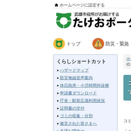
ホームページに設定する
トップ
防災・緊急
ホ
くらしショートカット
I
ハザードマップ
防災無線音声案内
休日急患・小児時間外診療
申請書ダウンロード
庁舎・駅前広場利用状況
証明書の交付
ゴミの収集・分別
コ
被災された皆さまへ