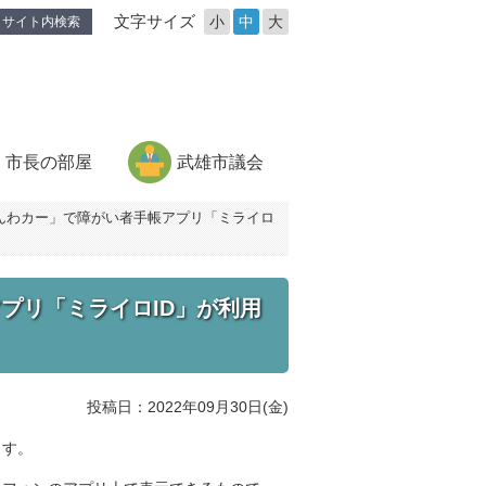
文字サイズ
小
中
大
サイト内検索
市長の部屋
武雄市議会
んわカー」で障がい者手帳アプリ「ミライロ
プリ「ミライロID」が利用
投稿日：2022年09月30日(金)
ます。