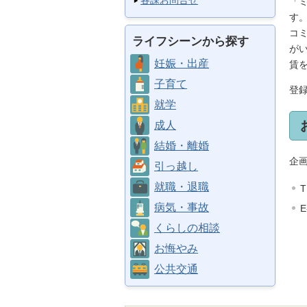
各課お問合せ
「
す
コ
ライフシーンから探す
が
妊娠・出産
賃
子育て
登
就学
成人
結婚・離婚
企
引っ越し
就職・退職
T
病気・事故
E
くらしの相談
お悔やみ
公共交通