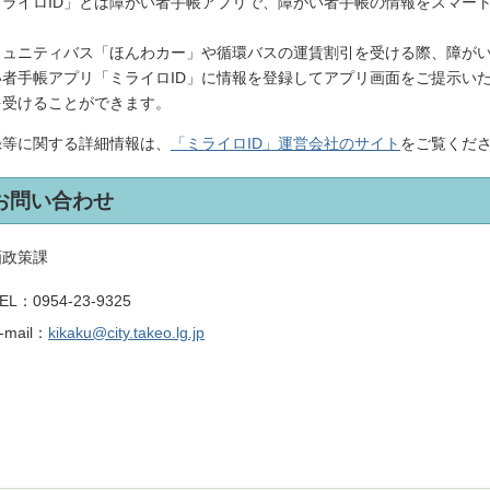
ミライロID」とは障がい者手帳アプリで、障がい者手帳の情報をスマー
。
ミュニティバス「ほんわカー」や循環バスの運賃割引を受ける際、障が
い者手帳アプリ「ミライロID」に情報を登録してアプリ画面をご提示い
を受けることができます。
録等に関する詳細情報は、
「ミライロID」運営会社のサイト
をご覧くだ
お問い合わせ
画政策課
EL：
0954-23-9325
-mail：
kikaku@city.takeo.lg.jp