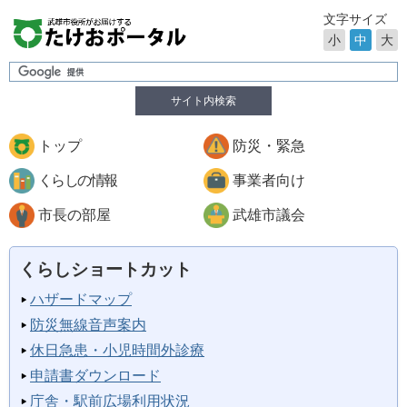
文字サイズ
小
中
大
サイト内検索
トップ
防災・緊急
くらしの情報
事業者向け
市長の部屋
武雄市議会
くらしショートカット
ハザードマップ
防災無線音声案内
休日急患・小児時間外診療
申請書ダウンロード
庁舎・駅前広場利用状況